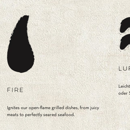
Lu
Leich
Fire
oder S
Ignites our open-flame grilled dishes, from juicy
meats to perfectly seared seafood.